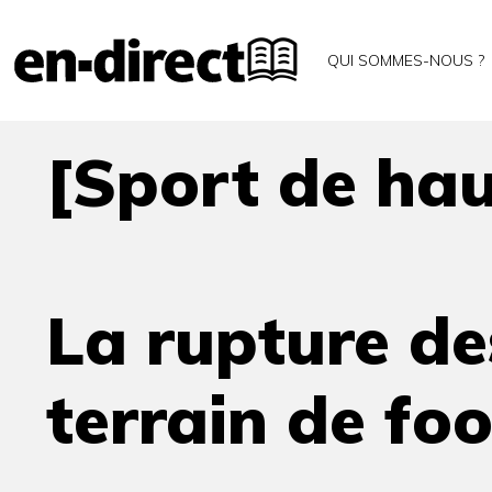
[Sport de haut niveau]
Accueil
À la une
QUI SOMMES-NOUS ?
La rupture des ligaments croisé
[Sport de hau
La rupture de
terrain de foo