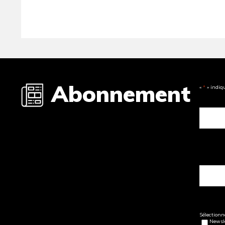
Abonnement
«
*
» indiq
Sélectionne
Newsle