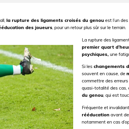
all,
la rupture des ligaments croisés du genou
est l’un des
rééducation des joueurs
, pour un retour plus sûr sur le terrain.
La rupture des ligament
premier quart d’heu
psychiques,
une fatigu
Si les
changements de
souvent en cause, de
m
commettre des erreurs 
quasi-totalité des cas, 
du genou
, qui est tou
Fréquente et invalidan
rééducation
avant de 
notamment en cas d’opé