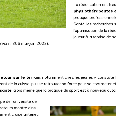
La rééducation est l’œ
physiothérapeutes 
pratique professionnell
Santé, les recherches s
l’optimisation de la ré
joueur à la reprise de so
rect
n°306 mai-juin 2023).
etour sur le terrain
, notamment chez les jeunes », constate Fl
avant de la cuisse, puisse retrouver sa force pour se contracte
isante
, alors même que la pratique du sport est à nouveau autor
e de l’université de
mateurs montre ainsi
gament croisé antérieur