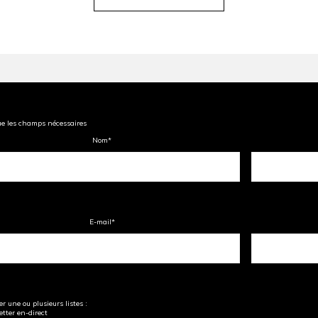
ue les champs nécessaires
Nom
*
E-mail
*
r une ou plusieurs listes :
tter en-direct