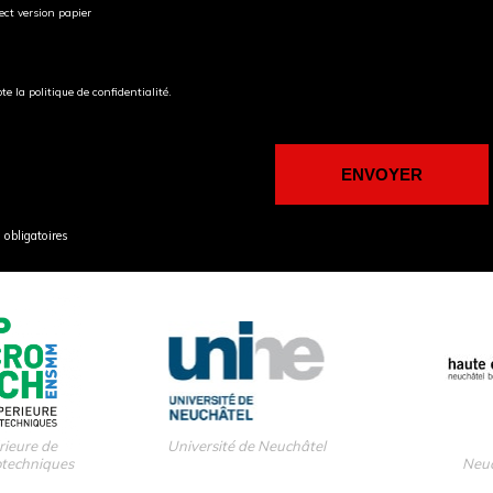
ect version papier
pte la politique de confidentialité.
obligatoires
rieure de
Université de Neuchâtel
otechniques
Neuc