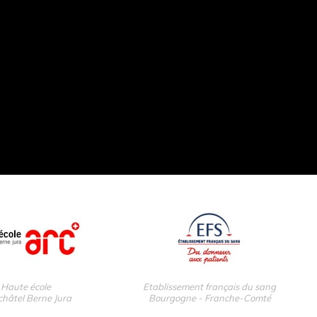
Haute école
Etablissement français du sang
hâtel Berne Jura
Bourgogne - Franche-Comté