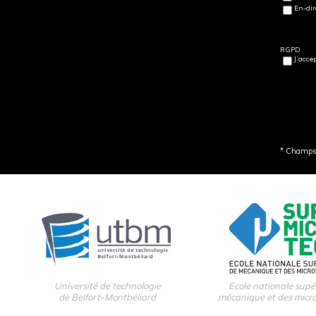
En-dir
RGPD
J’acce
* Champs 
Université de technologie
Ecole nationale supé
de Belfort-Montbéliard
mécanique et des micr