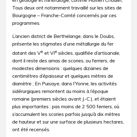
en géologie et minéralogie, comme Flavien Choulet.
Tous deux ont notamment travaillé sur les sites de
Bourgogne – Franche-Comté concernés par ces
programmes.
L’ancien district de Berthelange, dans le Doubs,
présente les stigmates d’une métallurgie du fer
e
e
datant des V­
et V­I­
siècles, qualifiée d’artisanale,
dont il reste des amas de scories, ou ferriers, de
modestes dimensions : quelques dizaines de
centimètres d’épaisseur et quelques mètres de
diamètre ; En Puisaye, dans l’Yonne, les activités
sidérurgiques remontent au moins à l’époque
romaine (premiers siècles avant J­.­-­C­.­), et étaient
plus importantes : pas moins de 2 500 ferriers, où
s’accumulent les scories parfois jusqu’à dix mètres
de hauteur et sur une surface de plusieurs hectares,
ont été recensés.