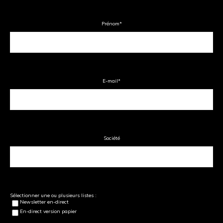
Prénom
*
E-mail
*
Société
Sélectionner une ou plusieurs listes :
Newsletter en-direct
En-direct version papier