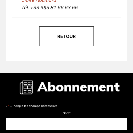
Claire Houmard
Tél. +33 (0)3 81 66 63 66
RETOUR
Abonnement
«
*
» indique les champs nécessaires
Nom
*