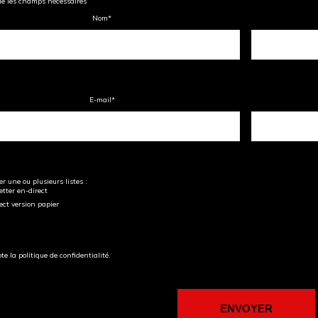
ue les champs nécessaires
Nom
*
E-mail
*
r une ou plusieurs listes :
tter en-direct
ect version papier
pte la politique de confidentialité.