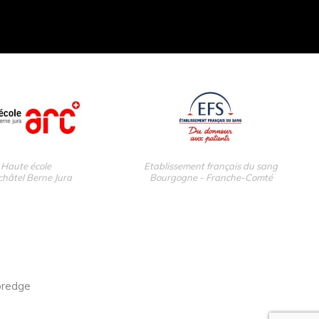
Haute école
Etablissement français du sang
hâtel Berne Jura
Bourgogne - Franche-Comté
oredge