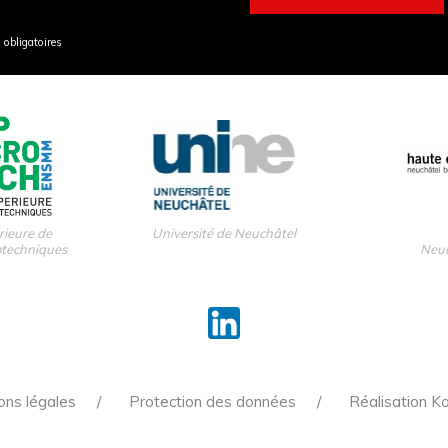
obligatoires
rieure de
Université de Neuchâtel
otechniques
Neuc
ons légales
Protection des données
Réalisation K