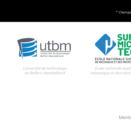
* Champs 
Université de technologie
Ecole nationale supé
de Belfort-Montbéliard
mécanique et des micr
Menti