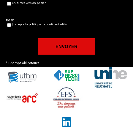
En-direct version papier
RGPD
J’accepte la politique de confidentialité.
* Champs obligatoires