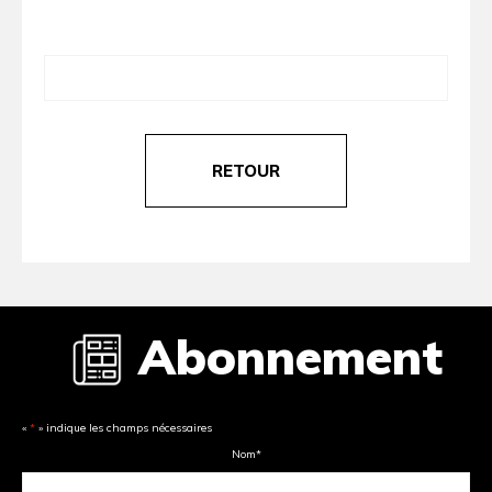
RETOUR
Abonnement
«
*
» indique les champs nécessaires
Nom
*