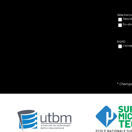
Sélectionne
Newsle
En-dir
RGPD
J’acce
* Champs 