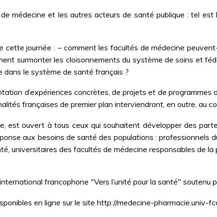
 de médecine et les autres acteurs de santé publique : tel est 
de cette journée : – comment les facultés de médecine peuvent-
nt surmonter les cloisonnements du système de soins et fédér
ne dans le système de santé français ?
sentation d’expériences concrètes, de projets et de programmes 
alités françaises de premier plan interviendront, en outre, au co
ie, est ouvert à tous ceux qui souhaitent développer des part
ponse aux besoins de santé des populations : professionnels du se
nté, universitaires des facultés de médecine responsables de la 
 international francophone "Vers l’unité pour la santé" soutenu 
ponibles en ligne sur le site http://medecine-pharmacie.univ-fcom