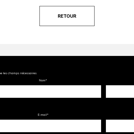
RETOUR
ue les champs nécessaires
Nom
*
E-mail
*