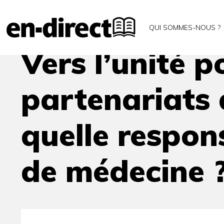
Accueil
Archives
Vers l’unité pour la santé. Que
QUI SOMMES-NOUS ?
Vers l’unité p
partenariats 
quelle respons
de médecine 