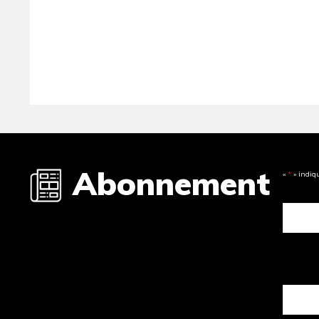
Abonnement
«
*
» indiq