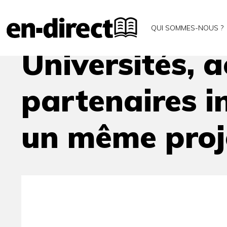
Accueil
Archives
Universités, acteurs économiqu
QUI SOMMES-NOUS ?
Universités, 
partenaires i
un même proje