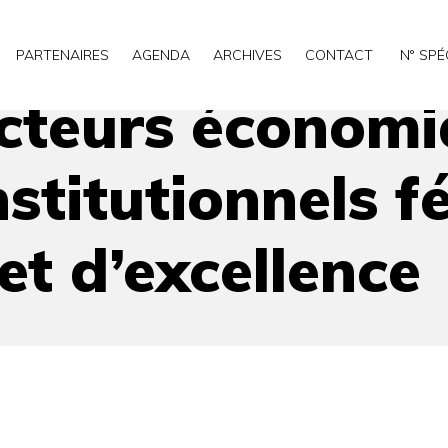
es et partenaires institutionnels fédérés dans un même proj
PARTENAIRES
AGENDA
ARCHIVES
CONTACT
N° SPÉ
acteurs économi
nstitutionnels 
t d’excellence