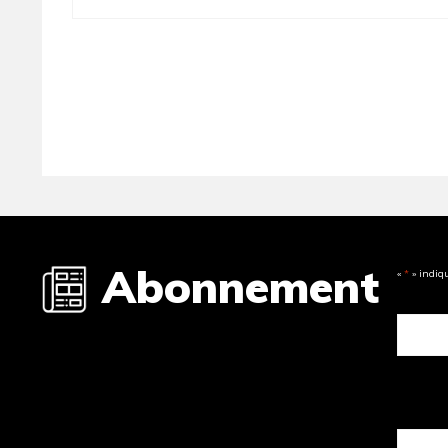
Abonnement
«
*
» indiq