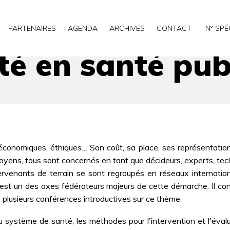
ique
PARTENAIRES
AGENDA
ARCHIVES
CONTACT
N° SPÉ
été en santé pub
s, économiques, éthiques… Son coût, sa place, ses représentat
citoyens, tous sont concernés en tant que décideurs, experts, te
venants de terrain se sont regroupés en réseaux internationau
est un des axes fédérateurs majeurs de cette démarche. Il consti
 plusieurs conférences introductives sur ce thème.
u système de santé, les méthodes pour l'intervention et l'évalua