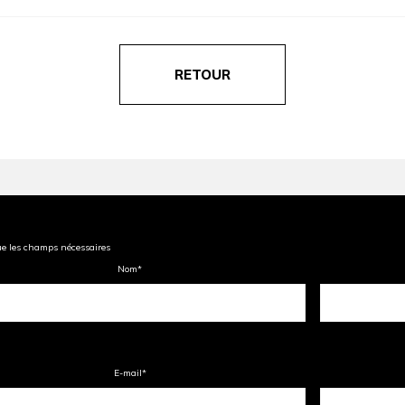
RETOUR
ue les champs nécessaires
Nom
*
E-mail
*