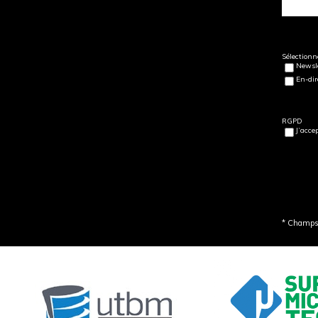
Sélectionne
Newsle
En-dir
RGPD
J’acce
* Champs 