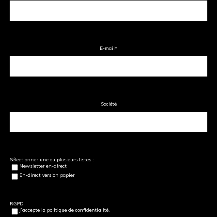
E-mail
*
Société
Sélectionner une ou plusieurs listes :
Newsletter en-direct
En-direct version papier
RGPD
J’accepte la politique de confidentialité.