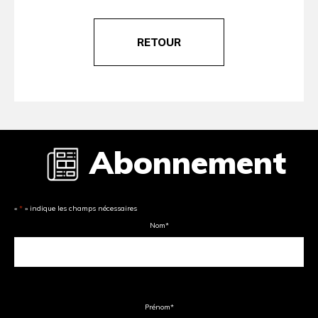
RETOUR
Abonnement
«
*
» indique les champs nécessaires
Nom
*
Prénom
*