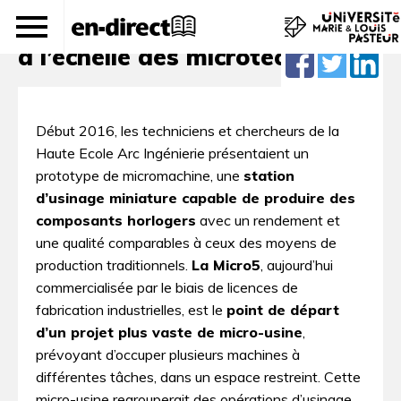
une micro-usine pour se mettre
à l’échelle des microtechniques
Début 2016, les techniciens et chercheurs de la
Haute Ecole Arc Ingénierie présentaient un
prototype de micromachine, une
station
d’usinage miniature capable de produire des
composants horlogers
avec un rendement et
une qualité comparables à ceux des moyens de
production traditionnels.
La Micro5
, aujourd’hui
commercialisée par le biais de licences de
fabrication industrielles, est le
point de départ
d’un projet plus vaste de micro-usine
,
prévoyant d’occuper plusieurs machines à
différentes tâches, dans un espace restreint. Cette
micro-usine regrouperait des opérations d’usinage,