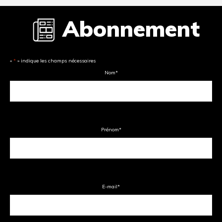
Abonnement
«
*
» indique les champs nécessaires
Nom
*
Prénom
*
E-mail
*