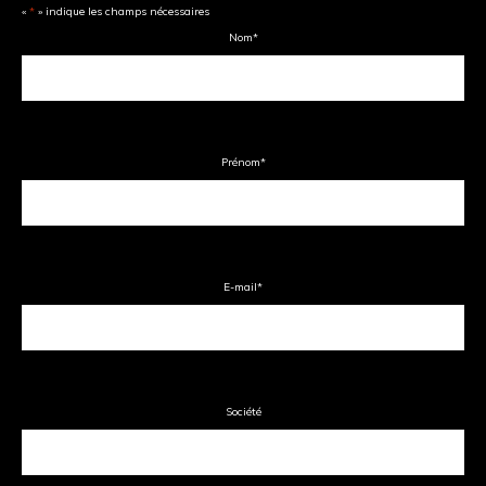
«
*
» indique les champs nécessaires
Nom
*
Prénom
*
E-mail
*
Société