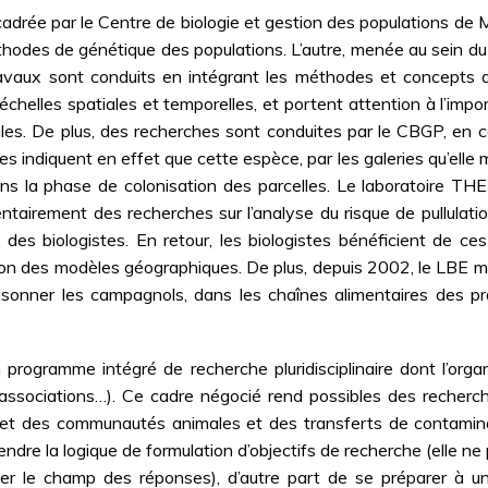
adrée par le Centre de biologie et gestion des populations de M
odes de génétique des populations. L’autre, menée au sein du L
ravaux sont conduits en intégrant les méthodes et concepts de
 échelles spatiales et temporelles, et portent attention à l’impo
s. De plus, des recherches sont conduites par le CBGP, en co
res indiquent en effet que cette espèce, par les galeries qu’elle 
 dans la phase de colonisation des parcelles. Le laboratoir
airement des recherches sur l’analyse du risque de pullulati
des biologistes. En retour, les biologistes bénéficient de ces
dation des modèles géographiques. De plus, depuis 2002, le LBE 
isonner les campagnols, dans les chaînes alimentaires des pra
 programme intégré de recherche pluridisciplinaire dont l’orga
s, associations…). Ce cadre négocié rend possibles des recher
 et des communautés animales et des transferts de contamina
ndre la logique de formulation d’objectifs de recherche (elle
iter le champ des réponses), d’autre part de se préparer à u