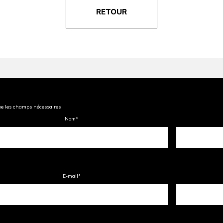
RETOUR
ue les champs nécessaires
Nom
*
E-mail
*