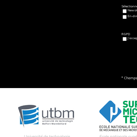
Sélectionne
Newsle
En-dir
RGPD
J’acce
* Champs 
Université de technologie
Ecole nationale supé