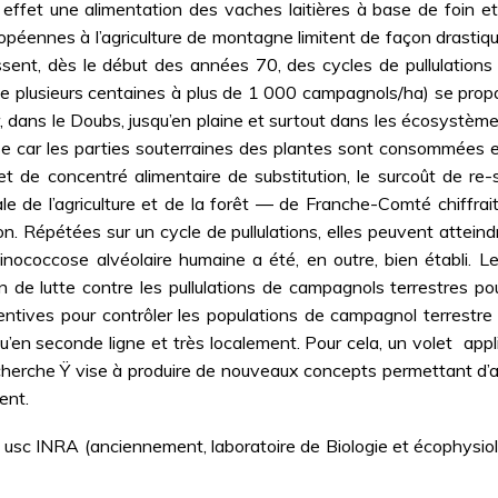
ffet une alimentation des vaches laitières à base de foin et d
uropéennes à l’agriculture de montagne limitent de façon drastiq
ubissent, dès le début des années 70, des cycles de pullulatio
de plusieurs centaines à plus de 1 000 campagnols/ha) se prop
, dans le Doubs, jusqu’en plaine et surtout dans les écosystèmes
se car les parties souterraines des plantes sont consommées et
 de concentré alimentaire de substitution, le surcoût de re-se
le de l’agriculture et de la forêt ― de Franche-Comté chiffrai
on. Répétées sur un cycle de pullulations, elles peuvent attein
nococcose alvéolaire humaine a été, en outre, bien établi. Le 
lan de lutte contre les pullulations de campagnols terrestre
tives pour contrôler les populations de campagnol terrestre à
u’en seconde ligne et très localement. Pour cela, un volet  appl
recherche Ÿ vise à produire de nouveaux concepts permettant d’
ent.
 usc INRA (anciennement, laboratoire de Biologie et écophysiol