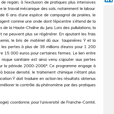
e regain, à l’exclusion de pratiques plus intensives
ue le travail mécanique des sols, notamment le labour.
ns de 6 ans d’une espèce de campagnol de prairies, le
agent comme une onde dont l’épicentre s’étend de la
 de la Haute-Chaîne du Jura. Lors des pullulations, la
 ne peuvent plus se régénérer. En ajoutant les frais
mis, le bris de matériel dû aux  taupinières Ÿ et la
t les pertes à plus de 38 millions d’euros pour 1 200
dre 15 000 euros pour certaines fermes. Le lien entre
risque sanitaire est ainsi venu s’ajouter aux pertes
s pour la période 2000-2006*. Ce programme engage à
 basse densité, le traitement chimique n’étant plus
ication Ÿ doit traduire en action les résultats obtenus
améliorer le contrôle du phénomène par des pratiques
ogie) coordonne, pour l’université de Franche-Comté,