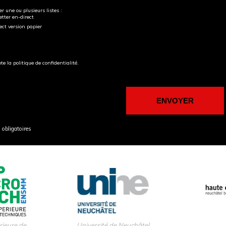
r une ou plusieurs listes :
tter en-direct
ect version papier
pte la politique de confidentialité.
obligatoires
rieure de
Université de Neuchâtel