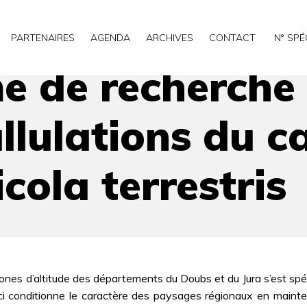
les causes des pullulations du campagnol terrestre, Arvicol
PARTENAIRES
AGENDA
ARCHIVES
CONTACT
N° SPÉ
 de recherche 
ullulations du 
icola terrestris
zones d’altitude des départements du Doubs et du Jura s’est sp
-ci conditionne le caractère des paysages régionaux en maintenan