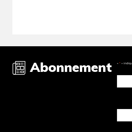
Abonnement
«
*
» indiq