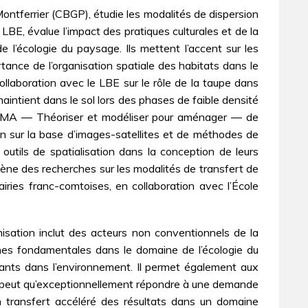
ontferrier (CBGP), étudie les modalités de dispersion
BE, évalue l’impact des pratiques culturales et de la
 l’écologie du paysage. Ils mettent l’accent sur les
rtance de l’organisation spatiale des habitats dans le
llaboration avec le LBE sur le rôle de la taupe dans
maintient dans le sol lors des phases de faible densité
e THEMA ― Théoriser et modéliser pour aménager ― de
on sur la base d’images-satellites et de méthodes de
 outils de spatialisation dans la conception de leurs
mène des recherches sur les modalités de transfert de
iries franc-comtoises, en collaboration avec l’École
nisation inclut des acteurs non conventionnels de la
ches fondamentales dans le domaine de l’écologie du
nts dans l’environnement. Il permet également aux
 ne peut qu’exceptionnellement répondre à une demande
n transfert accéléré des résultats dans un domaine