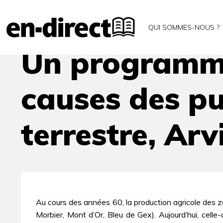
Accueil
Archives
Un programme de recherche sur 
QUI SOMMES-NOUS ?
Un programme
causes des p
terrestre, Arv
Au cours des années 60, la production agricole des 
Morbier, Mont d’Or, Bleu de Gex). Aujourd’hui, celle