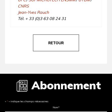
CNRS
Jean-Yves Rauch
Tél. + 33 (0)3 63 08 24 31
RETOUR
Abonnement
«
*
» indique les champs nécessaires
Nom
*