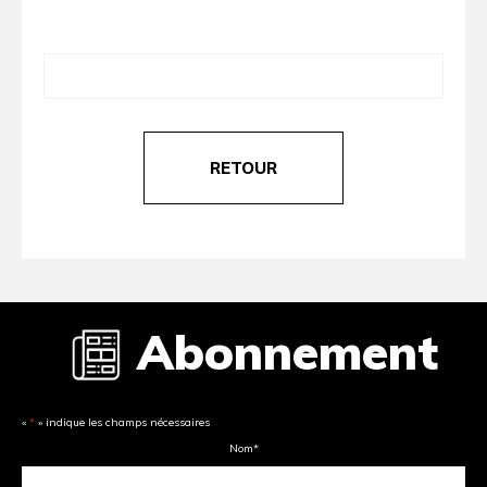
RETOUR
Abonnement
«
*
» indique les champs nécessaires
Nom
*