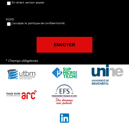
En-direct version papier
RGPD
J’accepte la politique de confidentialité.
* Champs obligatoires