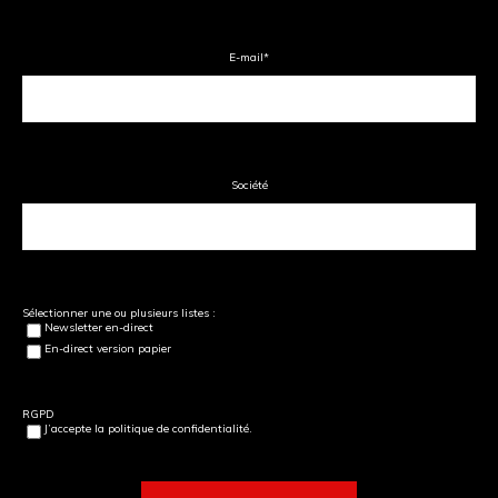
E-mail
*
Société
Sélectionner une ou plusieurs listes :
Newsletter en-direct
En-direct version papier
RGPD
J’accepte la politique de confidentialité.