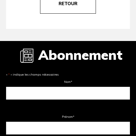
RETOUR
Abonnement
«
*
» indique les champs nécessaires
Nom
*
Prénom
*