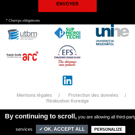
* Champs obligatoires
Mentions légales
Protection des données
Réalisation Koredge
By continuing to scroll,
you are allowing all third-part
la reproduction de tout ou partie de ce site est
formellement interdite sauf autorisation expresse du
directeur de la publication.
services
✓ OK, ACCEPT ALL
PERSONALIZE