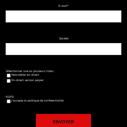
E-mail
*
Société
Sélectionner une ou plusieurs listes :
Newsletter en-direct
En-direct version papier
RGPD
J’accepte la politique de confidentialité.