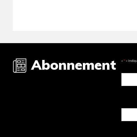
Abonnement
«
*
» indiq