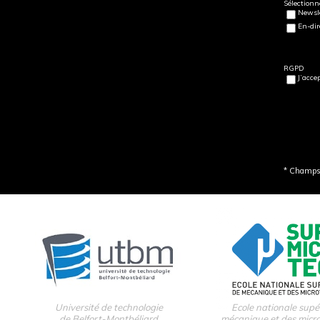
Sélectionne
Newsle
En-dir
RGPD
J’acce
* Champs 
Université de technologie
Ecole nationale supé
de Belfort-Montbéliard
mécanique et des micr