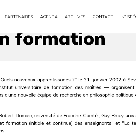
PARTENAIRES
AGENDA
ARCHIVES
CONTACT
N° SPÉ
en formation
uels nouveaux apprentissages ?" le 31 janvier 2002 à Sévena
stitut universitaire de formation des maîtres ― organisent
as d’une nouvelle équipe de recherche en philosophie politique 
obert Damien, université de Franche-Comté ; Guy Brucy, univer
et formation (initiale et continue) des enseignants" et "La tec
ns.