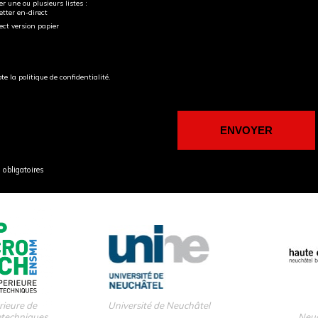
r une ou plusieurs listes :
tter en-direct
ect version papier
pte la politique de confidentialité.
obligatoires
rieure de
Université de Neuchâtel
otechniques
Neuc