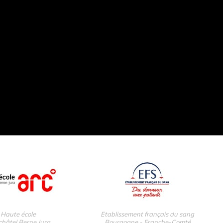
Haute école
Etablissement français du sang
hâtel Berne Jura
Bourgogne - Franche-Comté