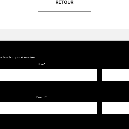
RETOUR
ue les champs nécessaires
Nom
*
E-mail
*