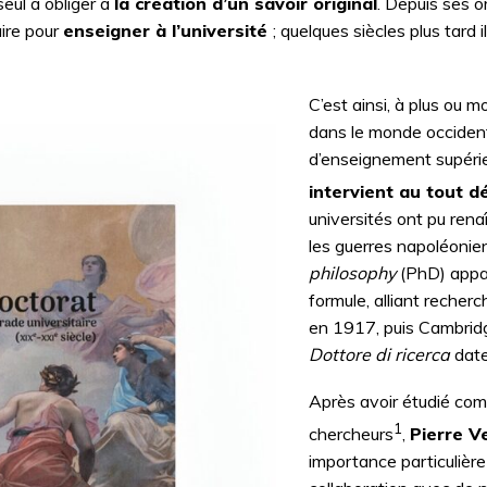
seul à obliger à
la création d’un savoir original
. Depuis ses o
aire pour
enseigner à l’université
; quelques siècles plus tard
C’est ainsi, à plus ou
dans le monde occiden
d’enseignement supérie
intervient au tout d
universités ont pu rena
les guerres napoléonie
philosophy
(PhD) appa
formule, alliant reche
en 1917, puis Cambridge
Dottore di ricerca
date
Après avoir étudié co
1
chercheurs
,
Pierre V
importance particulièr