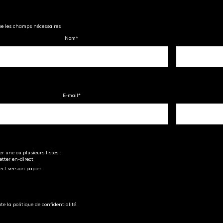
ue les champs nécessaires
Nom
*
E-mail
*
r une ou plusieurs listes :
tter en-direct
ect version papier
pte la politique de confidentialité.