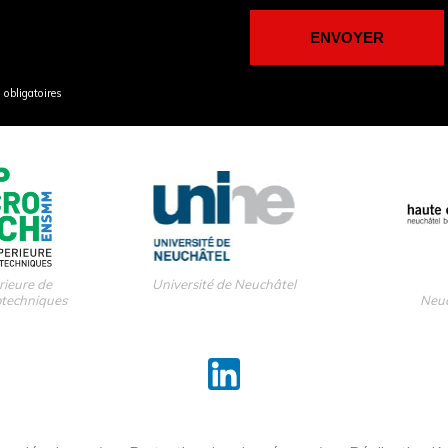
obligatoires
rieure de
Université de Neuchâtel
otechniques
Neuc