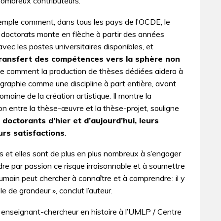
nombreux contributeurs.
xemple comment, dans tous les pays de l’OCDE, le
e doctorats monte en flèche à partir des années
avec les postes universitaires disponibles, et
ransfert des compétences vers la sphère non
ique comment la production de thèses dédiées aidera à
ographie comme une discipline à part entière, avant
domaine de la création artistique. Il montre la
n entre la thèse-œuvre et la thèse-projet, souligne
 doctorants d’hier et d’aujourd’hui, leurs
urs satisfactions
.
ils et elles sont de plus en plus nombreux à s’engager
dre par passion ce risque irraisonnable et à soumettre
humain peut chercher à connaître et à comprendre : il y
e de grandeur », conclut l’auteur.
 enseignant-chercheur en histoire à l’UMLP / Centre