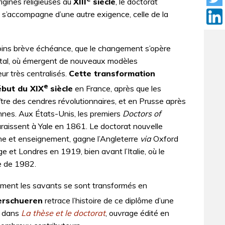
rigines religieuses au
XIII
siècle
, le doctorat
 il s’accompagne d’une autre exigence, celle de la
 moins brève échéance, que le changement s’opère
tal, où émergent de nouveaux modèles
ur très centralisés.
Cette transformation
e
ébut du XIX
siècle
en France, après que les
ître des cendres révolutionnaires, et en Prusse après
nnes. Aux États-Unis, les premiers
Doctors of
raissent à Yale en 1861. Le doctorat nouvelle
rche et enseignement, gagne l’Angleterre
via
Oxford
 et Londres en 1919, bien avant l’Italie, où le
 de 1982.
mment les savants se sont transformés en
erschueren
retrace l’histoire de ce diplôme d’une
e dans
La thèse et le doctorat
, ouvrage édité en