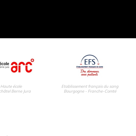
Haute école
Etablissement français du sang
hâtel Berne Jura
Bourgogne - Franche-Comté