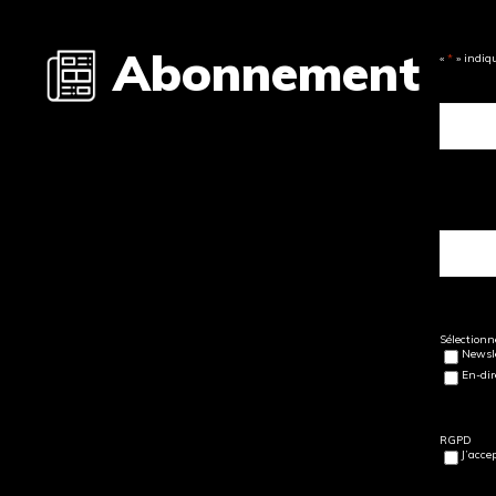
Abonnement
«
*
» indiq
Sélectionne
Newsle
En-dir
RGPD
J’acce