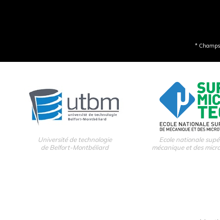
* Champs 
Université de technologie
Ecole nationale supé
de Belfort-Montbéliard
mécanique et des micr