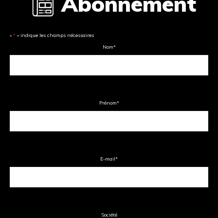
Abonnement
«
*
» indique les champs nécessaires
Nom
*
Prénom
*
E-mail
*
Société