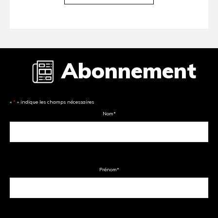
Abonnement
«
*
» indique les champs nécessaires
Nom
*
Prénom
*