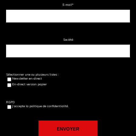
E-mail
*
Société
Sélectionner une ou plusieurs listes :
Newsletter en-direct
En-direct version papier
RGPD
J’accepte la politique de confidentialité.