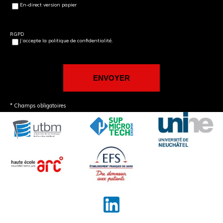
En-direct version papier
RGPD
J’accepte la politique de confidentialité.
* Champs obligatoires