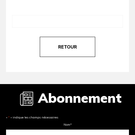
RETOUR
Abonnement
«
*
» indique les champs nécessaires
Nom
*