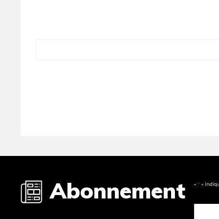
Abonnement
«
*
» indiq