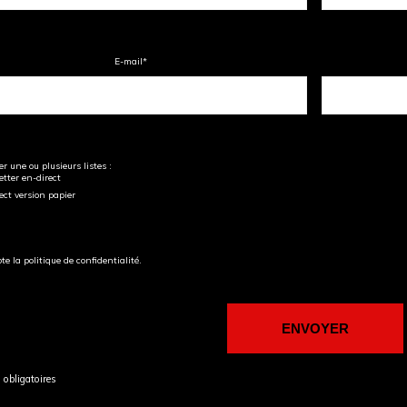
E-mail
*
r une ou plusieurs listes :
tter en-direct
ect version papier
pte la politique de confidentialité.
obligatoires