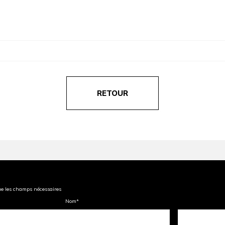
RETOUR
ue les champs nécessaires
Nom
*