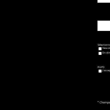
Sélectionne
Newsle
En-dir
RGPD
J’acce
* Champs 