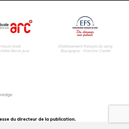
Haute école
Etablissement français du sang
hâtel Berne Jura
Bourgogne - Franche-Comté
oredge
esse du directeur de la publication.