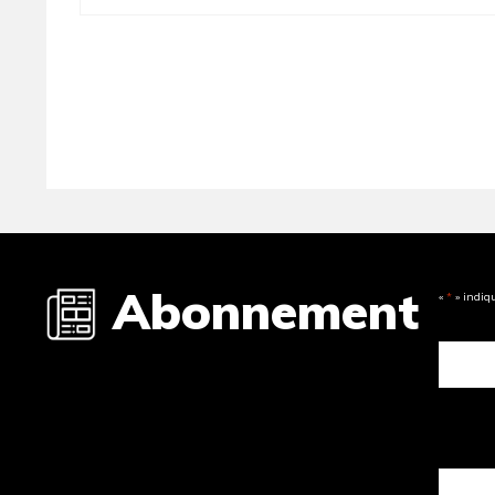
Abonnement
«
*
» indiq