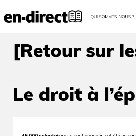
[Retour sur les JO]
Accueil
Archives
QUI SOMMES-NOUS ?
Le droit à l’épreuve de l’olymp
[Retour sur le
Le droit à l’
45 000 volontaires
se sont engagés cet été au serv