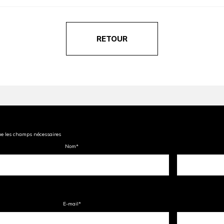
RETOUR
ue les champs nécessaires
Nom
*
E-mail
*