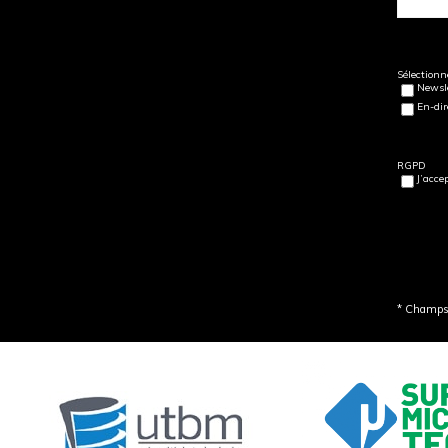
Sélectionne
Newsle
En-dir
RGPD
J’acce
* Champs 