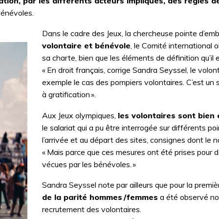
ation, par les différents acteurs impliqués, des règles d
bénévoles.
Dans le cadre des Jeux, la chercheuse pointe d’emb
volontaire et bénévole
, le Comité international 
sa charte, bien que les éléments de définition qu’i
« En droit français, corrige Sandra Seyssel, le volont
exemple le cas des pompiers volontaires. C’est un st
à gratification ».
Aux Jeux olympiques,
les volontaires sont bien
le salariat qui a pu être interrogée sur différents po
l’arrivée et au départ des sites, consignes dont le
« Mais parce que ces mesures ont été prises pour 
vécues par les bénévoles. »
Sandra Seyssel note par ailleurs que pour la premiè
de la parité hommes / femmes
a été observé non
recrutement des volontaires.