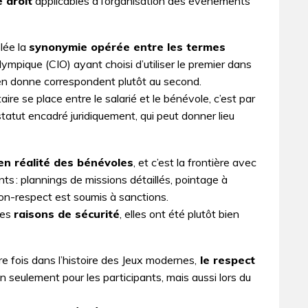
e droit
applicables à l’organisation des événements
lée la
synonymie opérée entre les termes
olympique (CIO) ayant choisi d’utiliser le premier dans
l en donne correspondent plutôt au second.
aire se place entre le salarié et le bénévole, c’est par
atut encadré juridi­quement, qui peut donner lieu
 en réalité des bénévoles
, et c’est la frontière avec
ints : plannings de missions détaillés, pointage à
 non-respect est soumis à sanctions.
des
raisons de sécurité
, elles ont été plutôt bien
re fois dans l’histoire des Jeux modernes,
le respect
 seulement pour les participants, mais aussi lors du