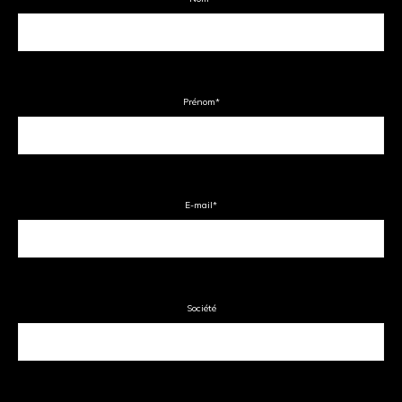
Prénom
*
E-mail
*
Société