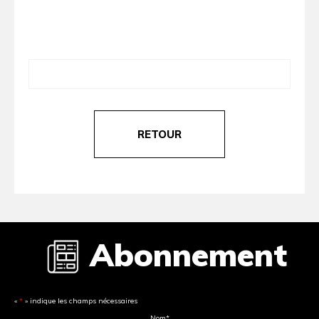
RETOUR
Abonnement
«
*
» indique les champs nécessaires
Nom
*