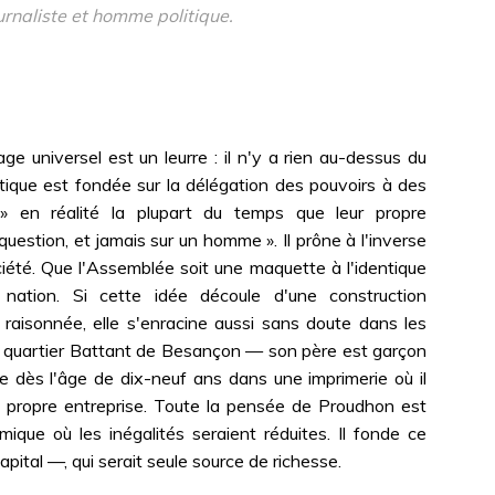
urnaliste et homme politique.
e universel est un leurre : il n'y a rien au-dessus du
itique est fondée sur la délégation des pouvoirs à des
 » en réalité la plupart du temps que leur propre
question, et jamais sur un homme ». Il prône à l'inverse
ciété. Que l'Assemblée soit une maquette à l'identique
 nation. Si cette idée découle d'une construction
raisonnée, elle s'enracine aussi sans doute dans les
u quartier Battant de Besançon — son père est garçon
lle dès l'âge de dix-neuf ans dans une imprimerie où il
 sa propre entreprise. Toute la pensée de Proudhon est
ique où les inégalités seraient réduites. Il fonde ce
apital —, qui serait seule source de richesse.