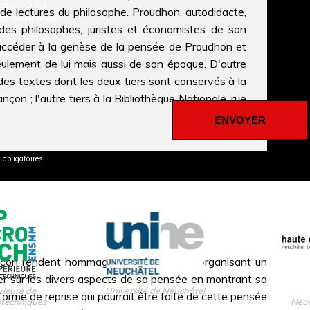
tter en-direct
de lectures du philosophe. Proudhon, autodidacte,
ect version papier
 des philosophes, juristes et économistes de son
accéder à la genèse de la pensée de Proudhon et
ulement de lui mais aussi de son époque. D'autre
pte la politique de confidentialité.
n des textes dont les deux tiers sont conservés à la
on ; l'autre tiers à la Bibliothèque Nationale, rue
obligatoires
sançon rendent hommage à Proudhon en organisant un
roger sur les divers aspects de sa pensée en montrant sa
rieure de
Université de Neuchâtel
 forme de reprise qui pourrait être faite de cette pensée
otechniques
Neuc