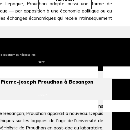
 de l'époque, Proudhon adopte aussi une forme de
ique — par opposition à une économie politique ou au
on des échanges économiques qui recèle intrinsèquement
ue les champs nécessaires
Nom
*
e Pierre-Joseph Proudhon à Besançon
E-mail
*
gé pour ses mémoires sur la propriété, rédigés dans
de Besançon, Proudhon apparaît à nouveau. Depuis
iques sur les logiques de l'agir de l'université de
pécialiste de Proudhon en post-doc au laboratoire,
r une ou plusieurs listes :