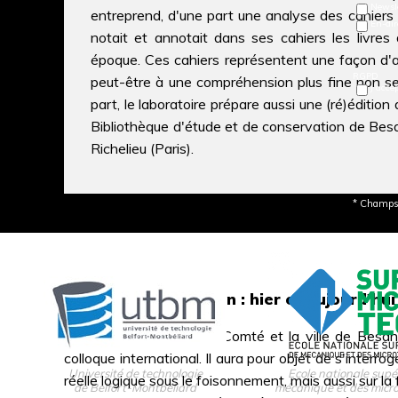
Newsle
entreprend, d'une part une analyse des cahiers 
En-dir
notait et annotait dans ses cahiers les livres
époque. Ces cahiers représentent une façon d'
RGPD
peut-être à une compréhension plus fine non se
J’acce
part, le laboratoire prépare aussi une (ré)éditio
Bibliothèque d'étude et de conservation de Besanç
Richelieu (Paris).
* Champs 
Le siècle de Proudhon : hier et aujourd'hui
L'université de Franche-Comté et la ville de Be
colloque international. Il aura pour objet de s'inter
Université de technologie
Ecole nationale supé
réelle logique sous le foisonnement, mais aussi sur la
de Belfort-Montbéliard
mécanique et des micr