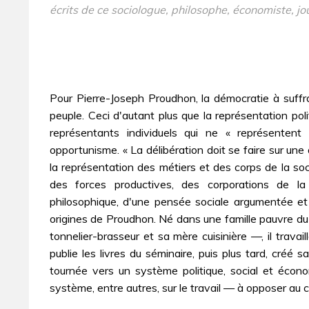
écrits de ce sociologue, philosophe, économiste, jo
Pour Pierre-Joseph Proudhon, la démocratie à suffrag
peuple. Ceci d'autant plus que la représentation pol
représentants individuels qui ne « représentent
opportunisme. « La délibération doit se faire sur une 
la représentation des métiers et des corps de la so
des forces productives, des corporations de la
philosophique, d'une pensée sociale argumentée et 
origines de Proudhon. Né dans une famille pauvre d
tonnelier-brasseur et sa mère cuisinière —, il travai
publie les livres du séminaire, puis plus tard, créé
tournée vers un système politique, social et économ
système, entre autres, sur le travail — à opposer au c