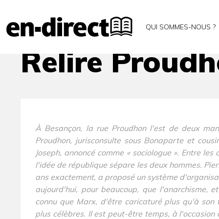
Accueil
Archives
Relire Proudhon ?
QUI SOMMES-NOUS ?
Relire Proudh
À Besançon, la rue Proudhon l'est de deux mani
Proudhon, jurisconsulte sous Bonaparte et cousi
Joseph, annoncé comme « sociologue ». Entre les 
l'idée de république sépare les deux hommes. Pier
ans exactement, a proposé un système d'organisati
aujourd'hui, pour beaucoup, que l'anarchisme, et
connu que Marx, d'être caricaturé plus qu'à son t
plus célèbres. Il est peut-être temps, à l'occasion