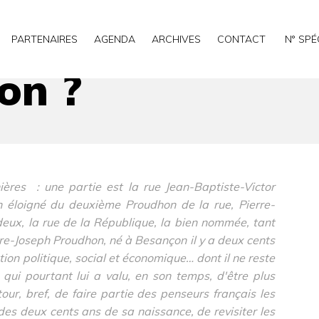
PARTENAIRES
AGENDA
ARCHIVES
CONTACT
N° SPÉ
on ?
ères : une partie est la rue Jean-Baptiste-Victor
n éloigné du deuxième Proudhon de la rue, Pierre-
deux, la rue de la République, la bien nommée, tant
re-Joseph Proudhon, né à Besançon il y a deux cents
on politique, social et économique… dont il ne reste
 qui pourtant lui a valu, en son temps, d'être plus
our, bref, de faire partie des penseurs français les
 des deux cents ans de sa naissance, de revisiter les