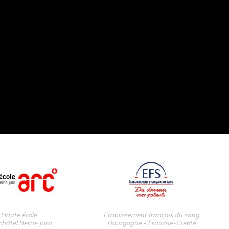
Haute école
Etablissement français du sang
hâtel Berne Jura
Bourgogne - Franche-Comté