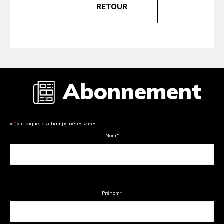
RETOUR
Abonnement
«
*
» indique les champs nécessaires
Nom
*
Prénom
*