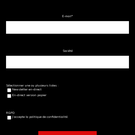
E-mail
*
Société
Sélectionner une ou plusieurs listes :
Newsletter en-direct
En-direct version papier
RGPD
J’accepte la politique de confidentialité.