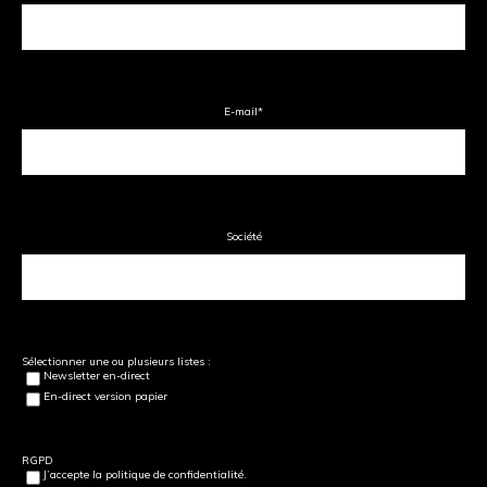
E-mail
*
Société
Sélectionner une ou plusieurs listes :
Newsletter en-direct
En-direct version papier
RGPD
J’accepte la politique de confidentialité.