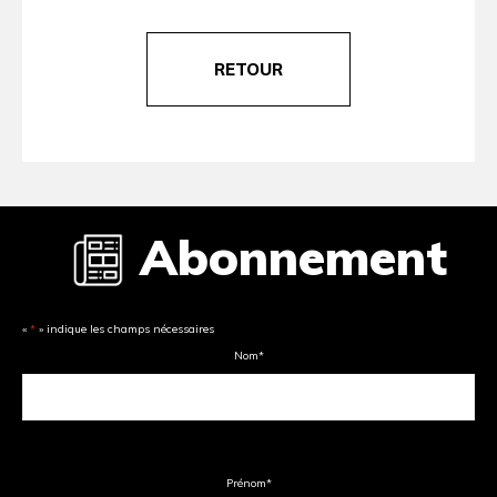
RETOUR
Abonnement
«
*
» indique les champs nécessaires
Nom
*
Prénom
*