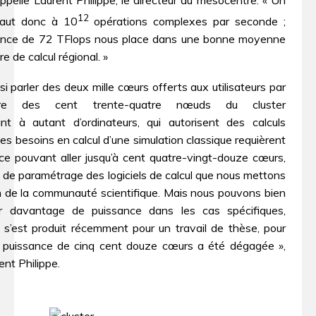
pelle Laurent Philippe, le directeur du mésocentre. « Un
12
vaut donc à 10
opérations complexes par seconde ;
ance de 72 TFlops nous place dans une bonne moyenne
e de calcul régional. »
i parler des deux mille cœurs offerts aux utilisateurs par
diaire des cent trente-quatre nœuds du cluster
nt à autant d’ordinateurs, qui autorisent des calculs
es besoins en calcul d’une simulation classique requièrent
ce pouvant aller jusqu’à cent quatre-vingt-douze cœurs,
e de paramétrage des logiciels de calcul que nous mettons
on de la communauté scientifique. Mais nous pouvons bien
er davantage de puissance dans les cas spécifiques,
s’est produit récemment pour un travail de thèse, pour
e puissance de cinq cent douze cœurs a été dégagée »,
ent Philippe.