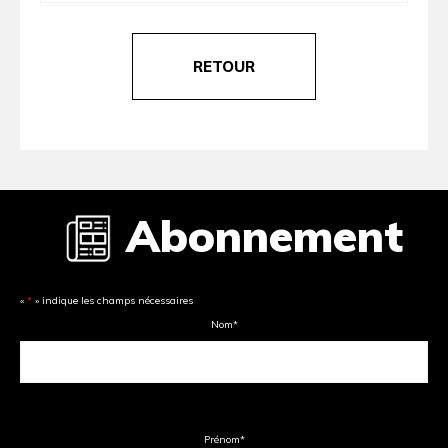
RETOUR
Abonnement
«
*
» indique les champs nécessaires
Nom
*
Prénom
*