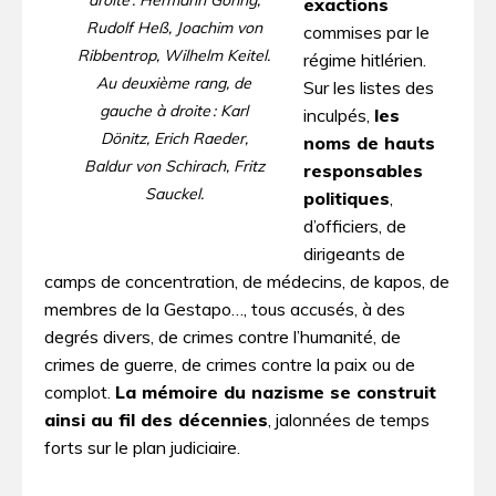
droite : Hermann Göring,
exactions
Rudolf Heß, Joachim von
commises par le
Ribbentrop, Wilhelm Keitel.
régime hitlérien.
Au deuxième rang, de
Sur les listes des
gauche à droite : Karl
inculpés,
les
Dönitz, Erich Raeder,
noms de hauts
Baldur von Schirach, Fritz
responsables
Sauckel.
politiques
,
d’officiers, de
dirigeants de
camps de concentration, de médecins, de kapos, de
membres de la Gestapo…, tous accusés, à des
degrés divers, de crimes contre l’humanité, de
crimes de guerre, de crimes contre la paix ou de
complot.
La mémoire du nazisme se construit
ainsi au fil des décennies
, jalonnées de temps
forts sur le plan judiciaire.