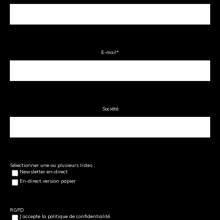
E-mail
*
Société
Sélectionner une ou plusieurs listes :
Newsletter en-direct
En-direct version papier
RGPD
J’accepte la politique de confidentialité.