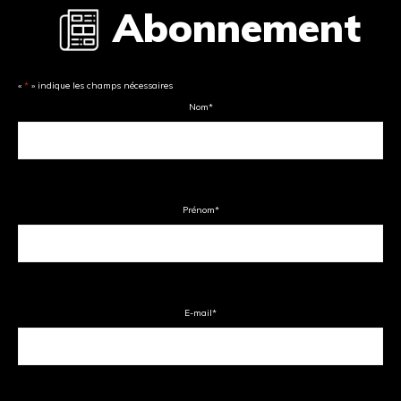
Abonnement
«
*
» indique les champs nécessaires
Nom
*
Prénom
*
E-mail
*