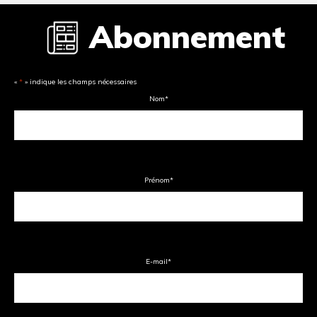
Abonnement
«
*
» indique les champs nécessaires
Nom
*
Prénom
*
E-mail
*