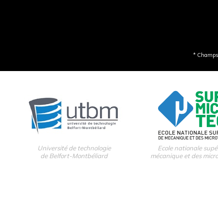
* Champs 
Université de technologie
Ecole nationale supé
de Belfort-Montbéliard
mécanique et des micr