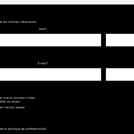
ue les champs nécessaires
Nom
*
E-mail
*
r une ou plusieurs listes :
tter en-direct
ect version papier
pte la politique de confidentialité.