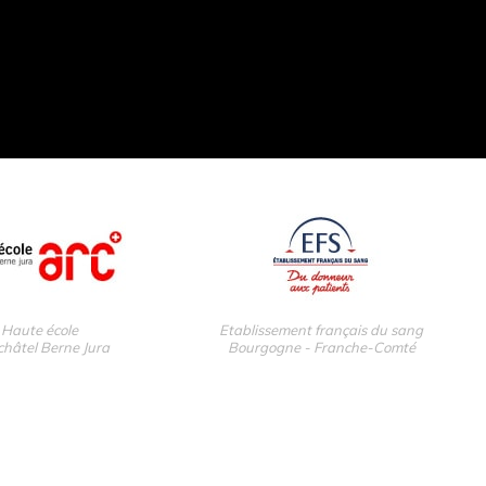
Haute école
Etablissement français du sang
hâtel Berne Jura
Bourgogne - Franche-Comté