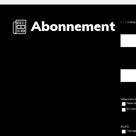
Abonnement
«
*
» indiq
Sélectionne
Newsle
En-dir
RGPD
J’acce