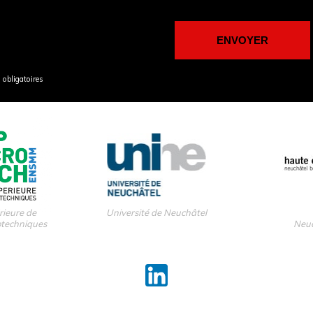
obligatoires
rieure de
Université de Neuchâtel
otechniques
Neuc