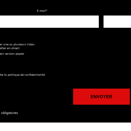
E-mail
*
r une ou plusieurs listes :
tter en-direct
ect version papier
pte la politique de confidentialité.
obligatoires