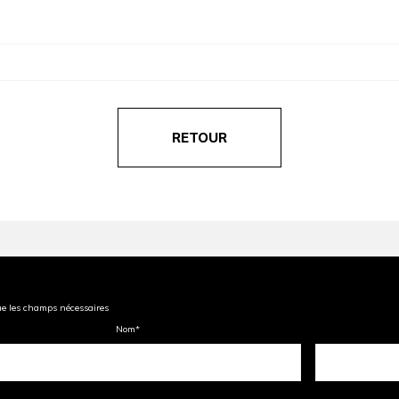
RETOUR
ue les champs nécessaires
Nom
*