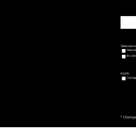
Sélectionne
Newsle
En-dir
RGPD
J’acce
* Champs 