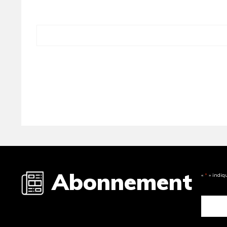
Abonnement
«
*
» indiq