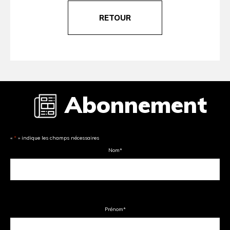
RETOUR
Abonnement
«
*
» indique les champs nécessaires
Nom
*
Prénom
*