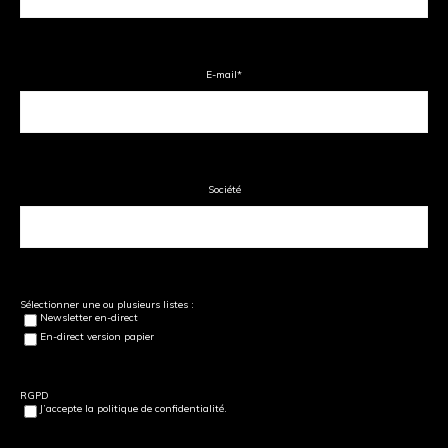
E-mail
*
Société
Sélectionner une ou plusieurs listes :
Newsletter en-direct
En-direct version papier
RGPD
J’accepte la politique de confidentialité.