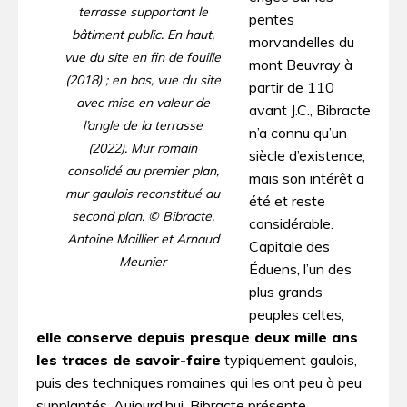
terrasse supportant le
pentes
bâtiment public. En haut,
morvandelles du
vue du site en fin de fouille
mont Beuvray à
(2018) ; en bas, vue du site
partir de 110
avec mise en valeur de
avant J.C., Bibracte
l’angle de la terrasse
n’a connu qu’un
(2022). Mur romain
siècle d’existence,
consolidé au premier plan,
mais son intérêt a
mur gaulois reconstitué au
été et reste
second plan. © Bibracte,
considérable.
Antoine Maillier et Arnaud
Capitale des
Meunier
Éduens, l’un des
plus grands
peuples celtes,
elle conserve depuis presque deux mille ans
les traces de savoir-faire
typiquement gaulois,
puis des techniques romaines qui les ont peu à peu
supplantés. Aujourd’hui, Bibracte présente