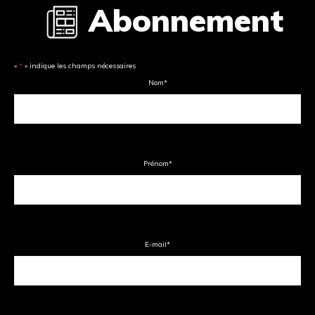
Abonnement
«
*
» indique les champs nécessaires
Nom
*
Prénom
*
E-mail
*