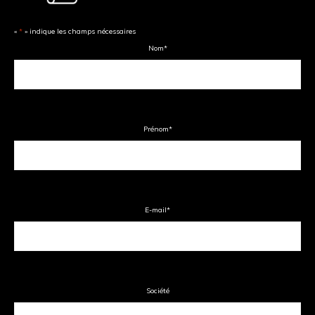
«
*
» indique les champs nécessaires
Nom
*
Prénom
*
E-mail
*
Société