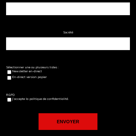
Société
Sélectionner une ou plusieurs listes :
Newsletter en-direct
En-direct version papier
RGPD
J’accepte la politique de confidentialité.