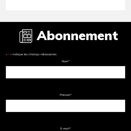
Abonnement
«
*
» indique les champs nécessaires
Nom
*
Prénom
*
E-mail
*