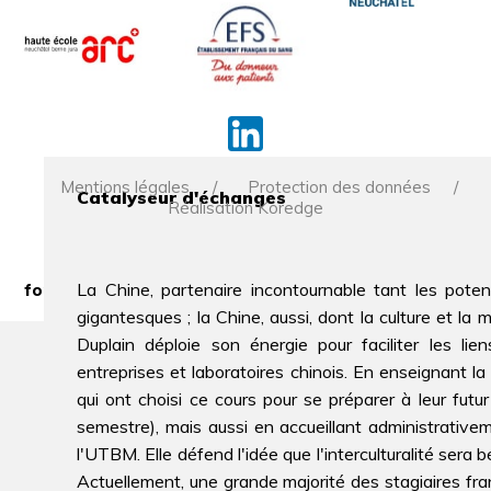
Mentions légales
Protection des données
Catalyseur d'échanges
Réalisation Koredge
la reproduction de tout ou partie de ce site est
La Chine, partenaire incontournable tant les pot
formellement interdite sauf autorisation expresse du
directeur de la publication.
gigantesques ; la Chine, aussi, dont la culture et la 
Duplain déploie son énergie pour faciliter les li
entreprises et laboratoires chinois. En enseignant la 
qui ont choisi ce cours pour se préparer à leur futu
semestre), mais aussi en accueillant administrativem
l'UTBM. Elle défend l'idée que l'interculturalité ser
Actuellement, une grande majorité des stagiaires fr