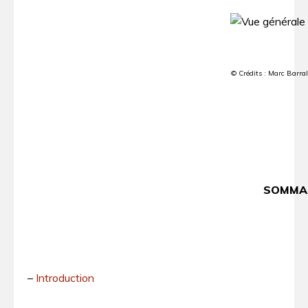
© Crédits : Marc Barr
SOMMA
–
Introduction