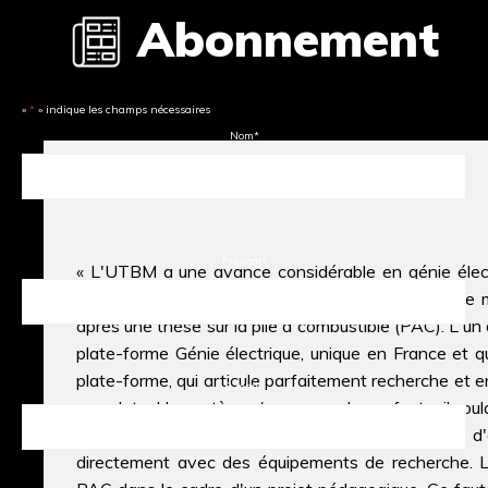
Abonnement
«
*
» indique les champs nécessaires
Nom
*
L'électricité a encore des cordes à son arc
Prénom
*
« L'UTBM a une avance considérable en génie électr
choix de l'établissement parmi les trois postes de 
après une thèse sur la pile à combustible (PAC). L'un 
plate-forme Génie électrique, unique en France et q
plate-forme, qui articule parfaitement recherche et 
E-mail
*
complets. Un système (par exemple, un fauteuil roula
recherche, devient objet de développement et d'é
directement avec des équipements de recherche. Le 