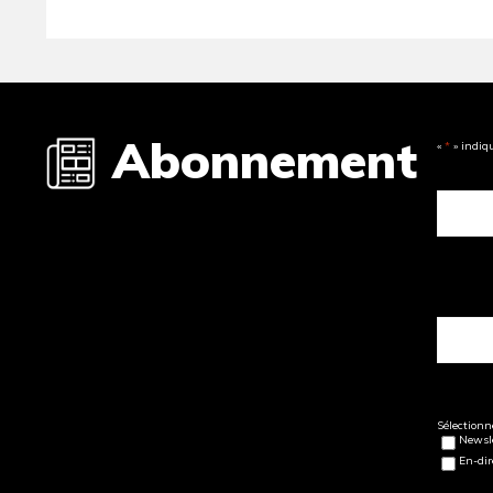
Abonnement
«
*
» indiq
Sélectionne
Newsle
En-dir