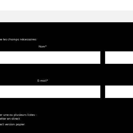
ue les champs nécessaires
Nom
*
E-mail
*
r une ou plusieurs listes :
tter en-direct
ect version papier