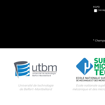
RGPD
J’acce
* Champs 
Université de technologie
Ecole nationale supé
de Belfort-Montbéliard
mécanique et des micr