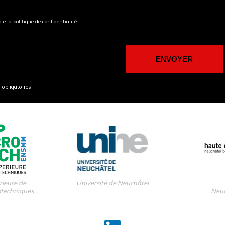
pte la politique de confidentialité.
obligatoires
rieure de
Université de Neuchâtel
otechniques
Neuc