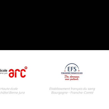
Haute école
Etablissement français du sang
hâtel Berne Jura
Bourgogne - Franche-Comté