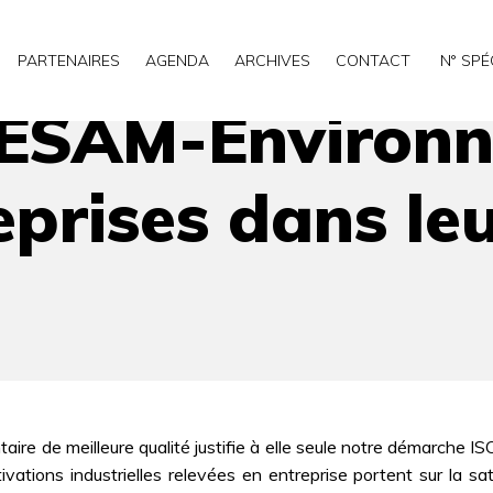
ent : pour aider les entreprises dans leur démarche ISO 1
PARTENAIRES
AGENDA
ARCHIVES
CONTACT
N° SPÉ
SESAM-Environn
reprises dans l
ntaire de meilleure qualité justifie à elle seule notre démarche
ations industrielles relevées en entreprise portent sur la sa