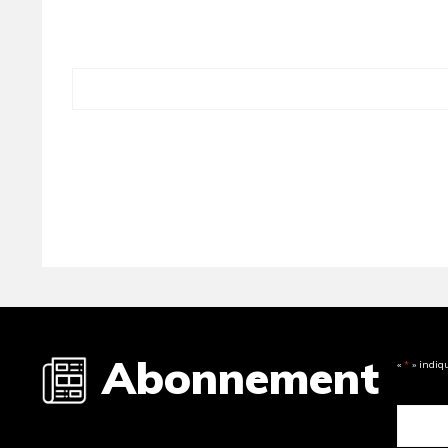
Abonnement
«
*
» indiq