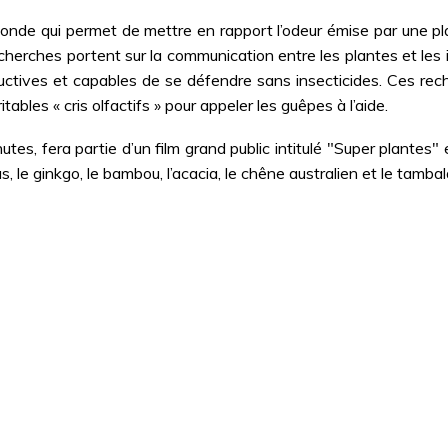
monde qui permet de mettre en rapport l’odeur émise par une plan
cherches portent sur la communication entre les plantes et les i
roductives et capables de se défendre sans insecticides. Ces rec
bles « cris olfactifs » pour appeler les guêpes à l’aide.
s, fera partie d’un film grand public intitulé "Super plantes" 
otus, le ginkgo, le bambou, l’acacia, le chêne australien et le tamb