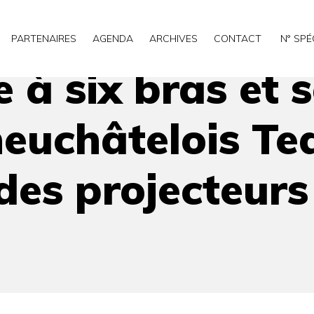
n inventeur, le biologiste neuchâtelois Ted Turlings, sous les
PARTENAIRES
AGENDA
ARCHIVES
CONTACT
N° SPÉ
 à six bras et 
neuchâtelois Te
des projecteurs