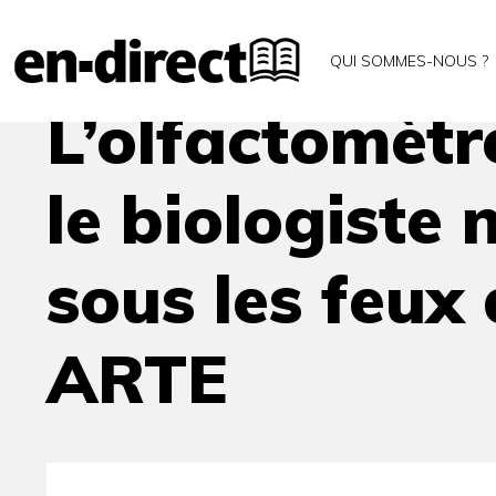
Accueil
Archives
L’olfactomètre à six bras et so
QUI SOMMES-NOUS ?
L’olfactomètre
le biologiste 
sous les feux 
ARTE