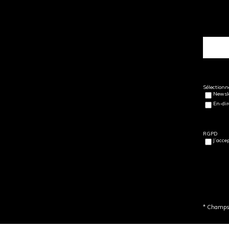
Sélectionne
Newsle
En-dir
RGPD
J’acce
* Champs 