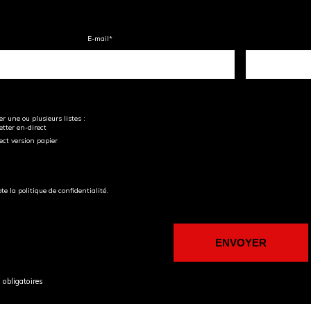
E-mail
*
r une ou plusieurs listes :
tter en-direct
ect version papier
pte la politique de confidentialité.
obligatoires