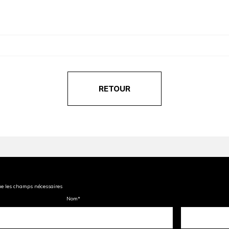
RETOUR
ue les champs nécessaires
Nom
*