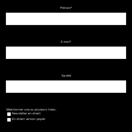
Prénom
*
E-mail
*
Société
Sélectionner une ou plusieurs listes :
Newsletter en-direct
En-direct version papier