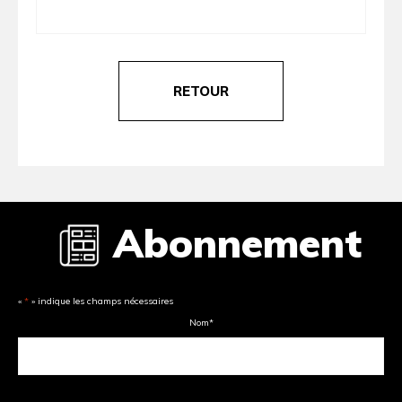
RETOUR
Abonnement
«
*
» indique les champs nécessaires
Nom
*