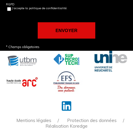
RGPD
J’accepte la politique de confidentialité.
* Champs obligatoires
Mentions légales
Protection des données
Réalisation Koredge