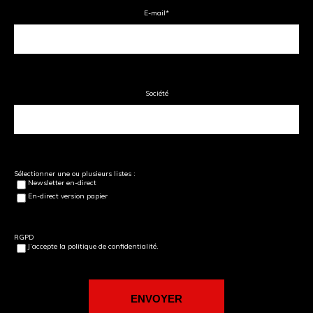
E-mail
*
Société
Sélectionner une ou plusieurs listes :
Newsletter en-direct
En-direct version papier
RGPD
J’accepte la politique de confidentialité.