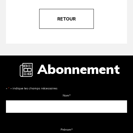
RETOUR
Abonnement
«
*
» indique les champs nécessaires
Nom
*
Prénom
*