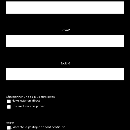
E-mail
*
Société
Sélectionner une ou plusieurs listes :
Newsletter en-direct
En-direct version papier
RGPD
J’accepte la politique de confidentialité.