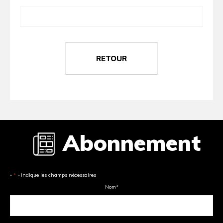
RETOUR
Abonnement
«
*
» indique les champs nécessaires
Nom
*