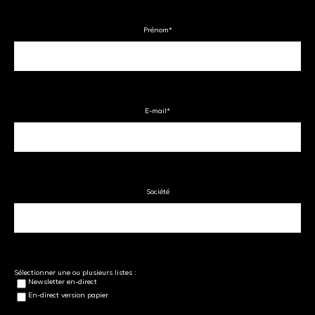
Prénom
*
E-mail
*
Société
Sélectionner une ou plusieurs listes :
Newsletter en-direct
En-direct version papier