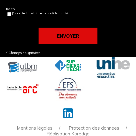
RGPD
J’accepte la politique de confidentialité.
* Champs obligatoires
Mentions légales
Protection des données
Réalisation Koredge