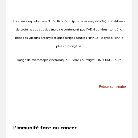
Des pseudo-particules d'HPV 16 ou VLP (pour
virus like particles
), constituées
de protéines de capside mais ne contenant pas l'ADN du virus, sont à la
base des vaccins prophylactiques dirigés contre l'HPV 16, le type d'HPV le
plus carcinogène.
Image de microscopie électronique – Pierre Coursaget – INSERM – Tours
Retour sommaire
L'immunité face au cancer