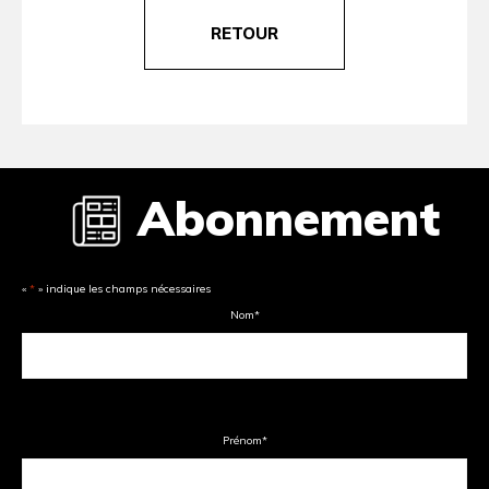
RETOUR
Abonnement
«
*
» indique les champs nécessaires
Nom
*
Prénom
*