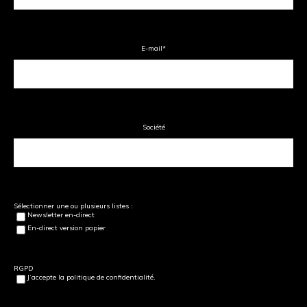
E-mail
*
Société
Sélectionner une ou plusieurs listes :
Newsletter en-direct
En-direct version papier
RGPD
J’accepte la politique de confidentialité.