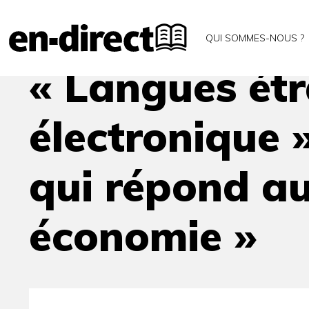
Accueil
Archives
« Langues étrangères et comme
QUI SOMMES-NOUS ?
« Langues ét
électronique 
qui répond au
économie »