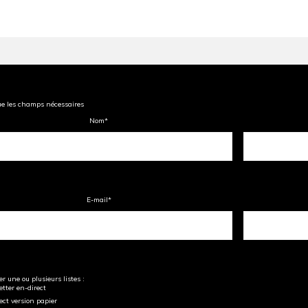
ue les champs nécessaires
Nom
*
E-mail
*
r une ou plusieurs listes :
tter en-direct
ect version papier