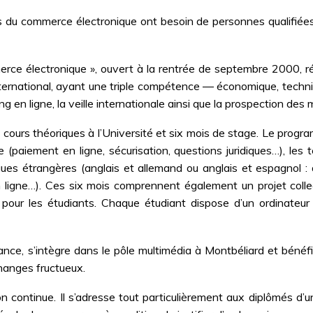
 du commerce électronique ont besoin de personnes qualifiées 
e électronique », ouvert à la rentrée de septembre 2000, ré
ernational, ayant une triple compétence ― économique, techniq
ng en ligne, la veille internationale ainsi que la prospection des
 cours théoriques à l’Université et six mois de stage. Le pro
paiement en ligne, sécurisation, questions juridiques…), les t
s étrangères (anglais et allemand ou anglais et espagnol : a
n ligne…). Ces six mois comprennent également un projet colle
 pour les étudiants. Chaque étudiant dispose d’un ordinateur 
rance, s’intègre dans le pôle multimédia à Montbéliard et béné
hanges fructueux.
tion continue. Il s’adresse tout particulièrement aux diplômés d