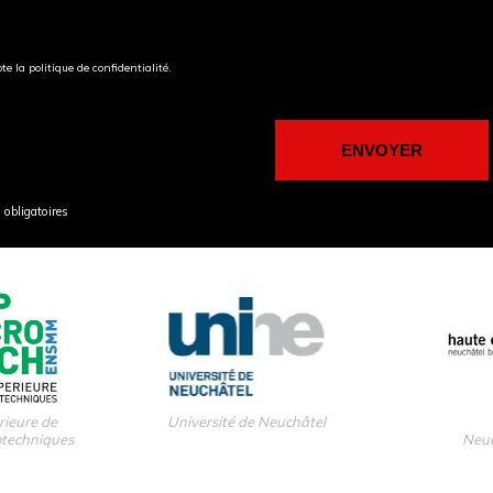
pte la politique de confidentialité.
obligatoires
rieure de
Université de Neuchâtel
otechniques
Neuc