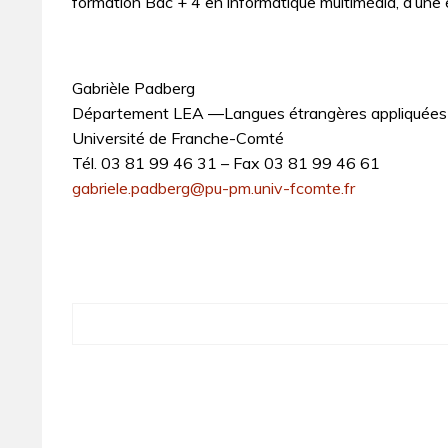
formation Bac + 4 en informatique multimédia, d’une 
Gabrièle Padberg
Département LEA ―Langues étrangères appliquées ―
Université de Franche-Comté
Tél. 03 81 99 46 31 – Fax 03 81 99 46 61
gabriele.padberg@pu-pm.univ-fcomte.fr