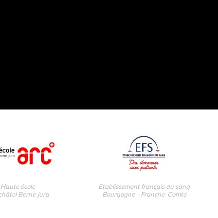
Haute école
Etablissement français du sang
hâtel Berne Jura
Bourgogne - Franche-Comté