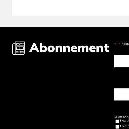
Abonnement
«
*
» indiq
Sélectionne
Newsle
En-dir