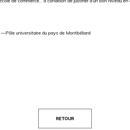
école de commerce… à condition de justifier d’un bon niveau en 
Pôle universitaire du pays de Montbéliard
RETOUR