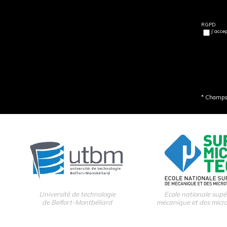
RGPD
J’acce
* Champs 
Université de technologie
Ecole nationale supé
de Belfort-Montbéliard
mécanique et des micr