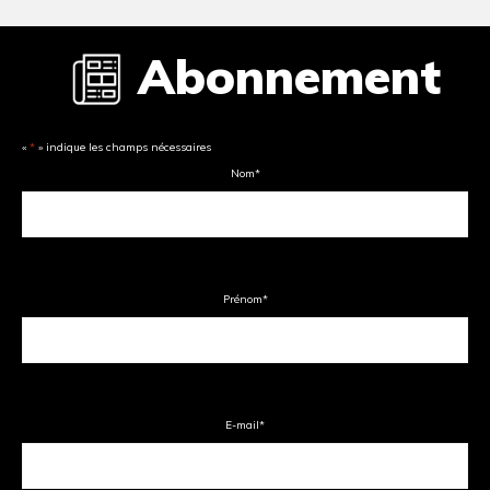
Abonnement
«
*
» indique les champs nécessaires
Nom
*
Prénom
*
E-mail
*