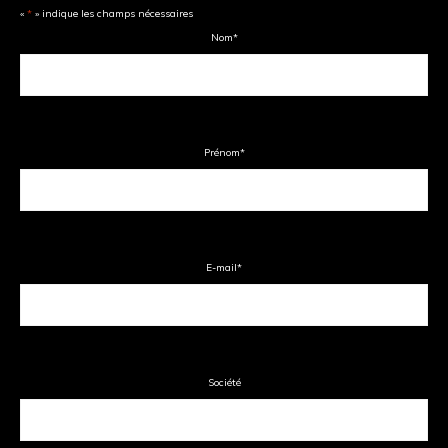
«
*
» indique les champs nécessaires
Nom
*
Prénom
*
E-mail
*
Société