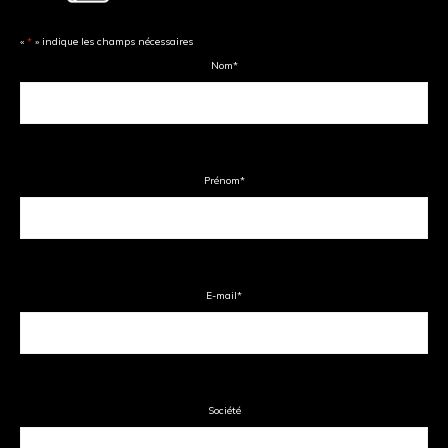
«
*
» indique les champs nécessaires
Nom
*
Prénom
*
E-mail
*
Société