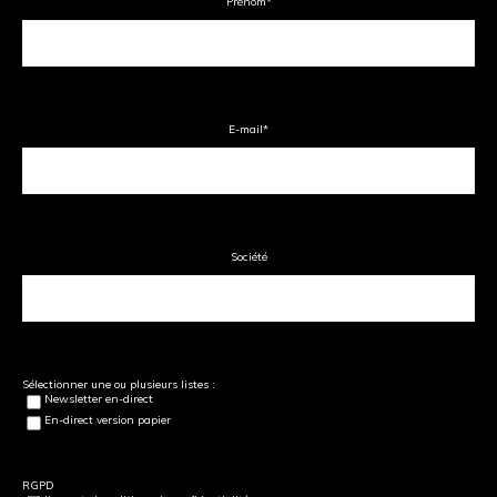
Prénom
*
E-mail
*
Société
Sélectionner une ou plusieurs listes :
Newsletter en-direct
En-direct version papier
RGPD