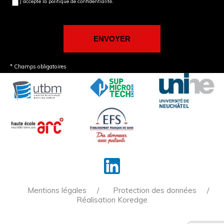
J’accepte la politique de confidentialité.
* Champs obligatoires
Mentions légales
Protection des données
Réalisation Koredge