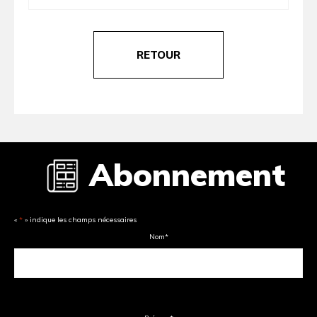
RETOUR
Abonnement
«
*
» indique les champs nécessaires
Nom
*